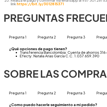
Realiza el pago y confirmar vía whatsapp al +
57 301 281 5
link
https://bit.ly/3012815371
PREGUNTAS FRECUE
Pregunta 1
Pregunta 2
Pregunta 3
Pregu
¿Qué opciones de pago tienen?
Transferencia Bancolombia: Cuenta de ahorros 31
Efecty: Natalia Arias García C.C. 1.037.659.390
SOBRE LAS COMPRA
Pregunta 1
Pregunta 2
Pregunta 3
Pregu
¿Como puedo hacerle seguimiento a mi pedido?