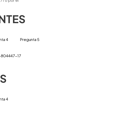
371
o por el
NTES
nta 4
Pregunta 5
6-804447-17
S
nta 4