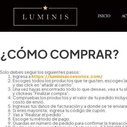
Ir
al
contenido
INICIO
AC
¿CÓMO COMPRAR?
Solo debes seguir los siguientes pasos:
Ingresa a
https://luminisaccesorios.com/
Escoges todos los productos que te gusten, escoges la
y das click en “añadir al carrito”.
Una vez hayas encontrado todo lo que deseas, vea a tu s
y clickeas “Finalizar compra”.
Compruebas los productos y el valor de tu pedido incluy
costo de envió.
Ingresas tus datos de facturación y a donde se te enviara
Si eres mayorista, ingresa tu código de cupón.
Vas a “Realizar el pedido”.
Escoge tu método de pago.
Guardas en número de pedido para confirmar la transacci