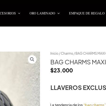
CESORIOS
ORO LAMINADO
EMPAQUE DE REGALO
BAG
Inicio
/
Charms
/ BAG CHARMS MAXI
CHARMS
MAXI
BAG CHARMS MAXI
CAFE
cantidad
$
23.000
LLAVEROS EXCLUS
La tendencia de los
“bag charms”