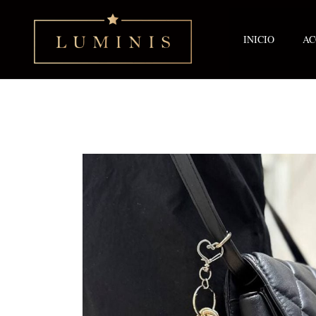
Ir
al
contenido
INICIO
AC