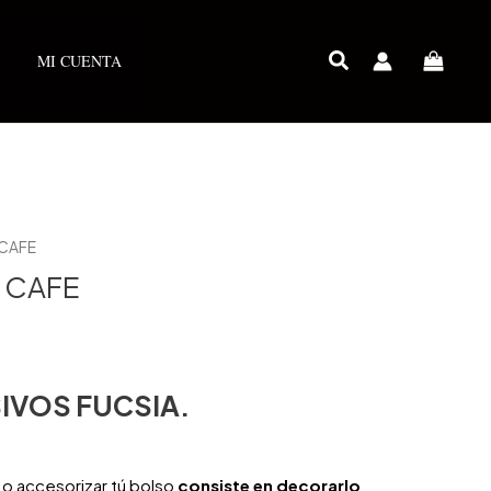
MI CUENTA
 CAFE
 CAFE
IVOS FUCSIA.
o accesorizar tú bolso
consiste en decorarlo