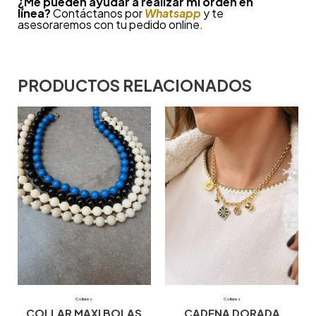
¿Me pueden ayudar a realizar mi orden en
línea?
Contáctanos por
Whatsapp
y te
asesoraremos con tu pedido online.
PRODUCTOS RELACIONADOS
Collares
Collares
COLLAR MAXI BOLAS
CADENA DORADA