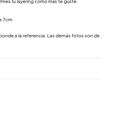
armes tu
layering
como más te guste.
e 7cm.
ponde a la referencia. Las demás fotos son de