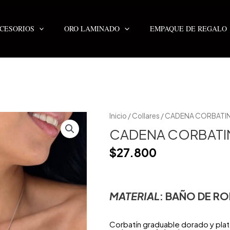
CESORIOS
ORO LAMINADO
EMPAQUE DE REGALO
Inicio
/
Collares
/ CADENA CORBATIN
CADENA CORBATIN
$
27.800
MATERIAL
: BAÑO DE RO
Corbatín graduable dorado y plate