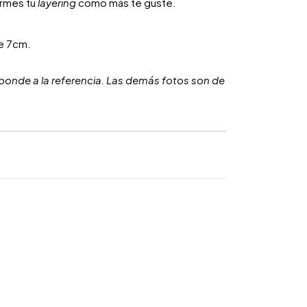
armes tu
layering
como más te guste.
e 7cm.
ponde a la referencia. Las demás fotos son de