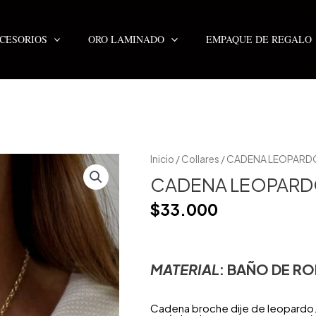
CESORIOS
ORO LAMINADO
EMPAQUE DE REGALO
Inicio
/
Collares
/ CADENA LEOPAR
CADENA LEOPAR
$
33.000
MATERIAL
: BAÑO DE RO
Cadena broche dije de leopardo. 