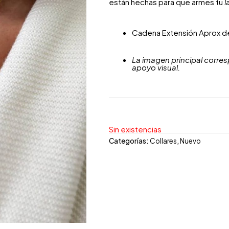
están hechas para que armes tu
l
Cadena Extensión Aprox d
La imagen principal corres
apoyo visual.
Sin existencias
Categorías:
Collares
,
Nuevo