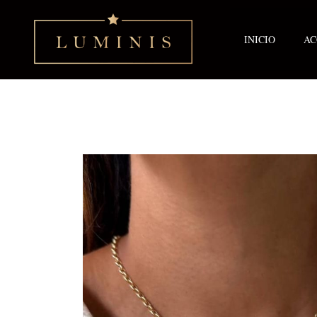
Ir
al
contenido
INICIO
AC