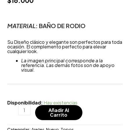
$
16.000
MATERIAL
: BAÑO DE
RODIO
Su Diseño clásico y elegante son perfectos para toda
ocasión. El complemento perfecto para elevar
cualquier look.
La imagen principal corresponde a la
referencia. Las demás fotos son de apoyo
visual.
Disponibilidad:
Hay existencias
Añadir Al
Carrito
Categorías:
Aretes
,
Nuevo
,
Topos