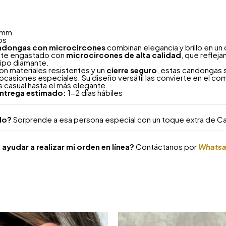
mm
os
ndongas con microcircones
combinan elegancia y brillo en un
te engastado con
microcircones de alta calidad
, que refleja
ipo diamante.
on materiales resistentes y un
cierre seguro
, estas candongas 
 ocasiones especiales. Su diseño versátil las convierte en el co
 casual hasta el más elegante.
ntrega estimado:
1-2 días hábiles
alo?
Sorprende a esa persona especial con un toque extra de Car
ayudar a realizar mi orden en línea?
Contáctanos por
Whats
S