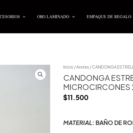
CESORIOS
ORO LAMINADO
EMPAQUE DE REGALO
CANDONGA
Inicio
/
Aretes
/ CANDONGA ESTREL
ESTRELLA
CON
CANDONGA ESTRE
MICROCIRCONES
2MM
MICROCIRCONES
cantidad
$
11.500
MATERIAL
: BAÑO DE
ROD