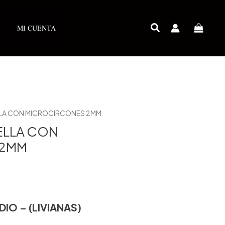
MI CUENTA
LA CON MICROCIRCONES 2MM
LLA CON
 2MM
IO – (LIVIANAS)