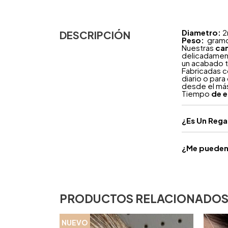
Diametro:
2
DESCRIPCIÓN
Peso:
gram
Nuestras
ca
delicadamen
un acabado t
Fabricadas c
diario o para
desde el más
Tiempo
de e
¿
Es Un Reg
¿Me pueden 
PRODUCTOS RELACIONADO
NUEVO