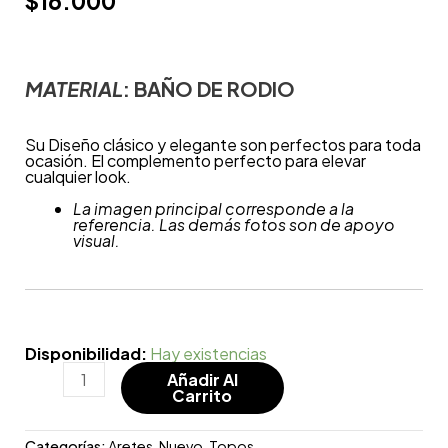
$
16.000
MATERIAL
: BAÑO DE
RODIO
Su Diseño clásico y elegante son perfectos para toda
ocasión. El complemento perfecto para elevar
cualquier look.
La imagen principal corresponde a la
referencia. Las demás fotos son de apoyo
visual.
Disponibilidad:
Hay existencias
Añadir Al
Carrito
Categorías:
Aretes
,
Nuevo
,
Topos