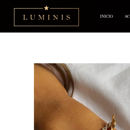
Ir
al
contenido
INICIO
AC