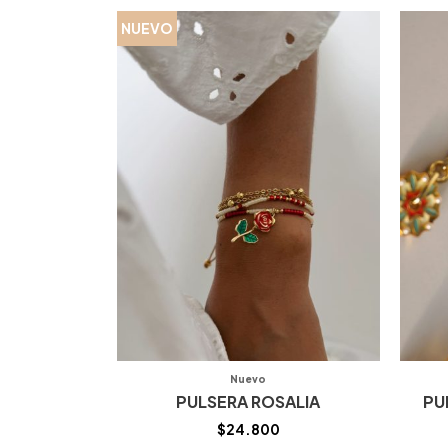
NUEVO
Nuevo
PULSERA ROSALIA
PU
$
24.800