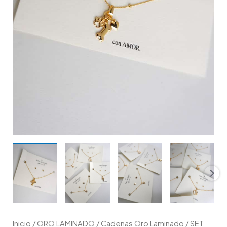
Inicio
/
ORO LAMINADO
/
Cadenas Oro Laminado
/ SET