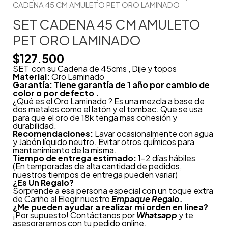
CADENA 45 CM AMULETO PET ORO LAMINADO
SET CADENA 45 CM AMULETO
PET ORO LAMINADO
$
127.500
SET con su Cadena de 45cms , Dije y topos
Material:
Oro Laminado
Garantía: Tiene garantía de 1 año por cambio de
color o por defecto .
¿Qué es el Oro Laminado ? Es una mezcla a base de
dos metales como el latón y el tombac. Que se usa
para que el oro de 18k tenga mas cohesión y
durabilidad.
Recomendaciones:
Lavar ocasionalmente con agua
y Jabón líquido neutro. Evitar otros químicos para
mantenimiento de la misma.
Tiempo de entrega estimado:
1-2 días hábiles
(En temporadas de alta cantidad de pedidos,
nuestros tiempos de entrega pueden variar)
¿
Es Un Regalo?
Sorprende a esa persona especial con un toque extra
de Cariño al Elegir nuestro
Empaque Regalo.
¿Me pueden ayudar a realizar mi orden en línea?
¡Por supuesto! Contáctanos por
Whatsapp
y te
asesoraremos con tu pedido online.