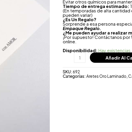
Evitar otros químicos para mante
Tiempo de entrega estimado:
1
(En temporadas de alta cantidad
pueden variar)
¿
Es Un Regalo?
Sorprende a esa persona especial
Empaque Regalo.
¿Me pueden ayudar a realizar m
¡Por supuesto! Contáctanos por
online.
Disponibilidad:
Hay existencias
Añadir Al Ca
SKU:
692
Categorías:
Aretes Oro Laminado
,
C