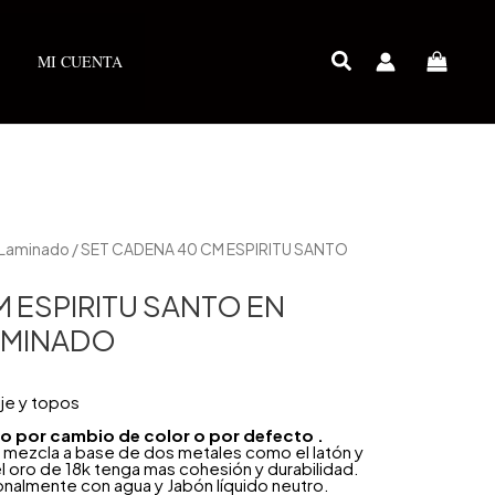
MI CUENTA
 Laminado
/ SET CADENA 40 CM ESPIRITU SANTO
 ESPIRITU SANTO EN
AMINADO
je y topos
año por cambio de color o por defecto .
 mezcla a base de dos metales como el latón y
l oro de 18k tenga mas cohesión y durabilidad.
onalmente con agua y Jabón líquido neutro.