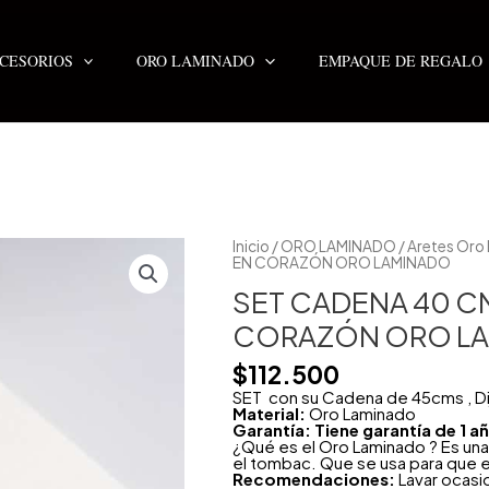
CESORIOS
ORO LAMINADO
EMPAQUE DE REGALO
SET
Inicio
/
ORO LAMINADO
/
Aretes Oro
CADENA
EN CORAZÓN ORO LAMINADO
40
CM
SET CADENA 40 CM
ESPIRITU
SANTO
CORAZÓN ORO L
EN
CORAZÓN
$
112.500
ORO
LAMINADO
SET con su Cadena de 45cms , Di
cantidad
Material:
Oro Laminado
Garantía: Tiene garantía de 1 
¿Qué es el Oro Laminado ? Es una
el tombac. Que se usa para que e
Recomendaciones:
Lavar ocasi