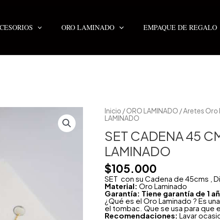
CESORIOS
ORO LAMINADO
EMPAQUE DE REGALO
SET
Inicio
/
ORO LAMINADO
/
Aretes Oro
CADENA
LAMINADO
45
CM
SET CADENA 45 CM
MINI
HUELLA
LAMINADO
ORO
LAMINADO
$
105.000
cantidad
SET con su Cadena de 45cms , Di
Material:
Oro Laminado
Garantía: Tiene garantía de 1 
¿Qué es el Oro Laminado ? Es una
el tombac. Que se usa para que e
Recomendaciones:
Lavar ocasi