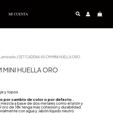
MI CUENTA
 Laminado
/ SET CADENA 45 CM MINI HUELLA ORO
 MINI HUELLA ORO
je y topos
año por cambio de color o por defecto .
 mezcla a base de dos metales como el latón y
l oro de 18k tenga mas cohesión y durabilidad.
onalmente con agua y Jabón líquido neutro.