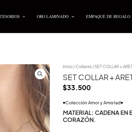
CESORIOS
ORO LAMINADO
EMPAQUE DE REGALO
Inicio
/
Collares
/ SET COLLAR + AR
SET COLLAR + AR
$
33.500
♥Colección Amor y Amistad♥
MATERIAL
: CADENA EN
CORAZÓN.