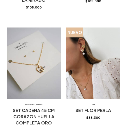
$
105.000
$
105.000
NUEVO
Aretes Oro Laminado
Set
SET CADENA 45 CM
SET FLOR PERLA
CORAZON HUELLA
$
38.300
COMPLETA ORO