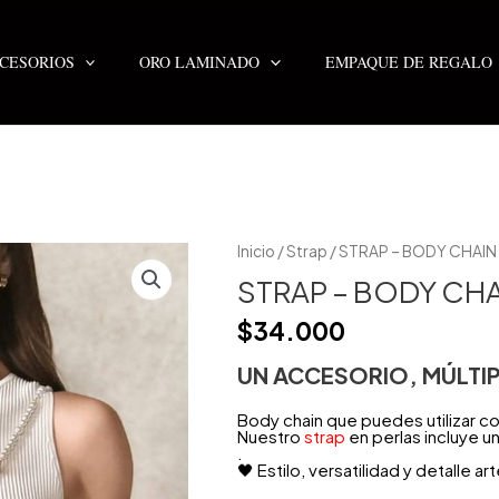
CESORIOS
ORO LAMINADO
EMPAQUE DE REGALO
STRAP
Inicio
/
Strap
/ STRAP – BODY CHAIN
-
BODY
STRAP – BODY CHA
CHAIN
PERLA
$
34.000
Y
CADENA
cantidad
UN ACCESORIO, MÚLTIP
Body chain que puedes utilizar c
Nuestro
strap
en perlas incluye un
.
🖤 Estilo, versatilidad y detalle ar