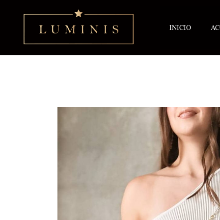
Ir
al
contenido
INICIO
AC