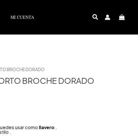
MI CUENTA
RTO BROCHE DORADO
CORTO BROCHE DORADO
o puedes usar como
llavero
.
ilo .