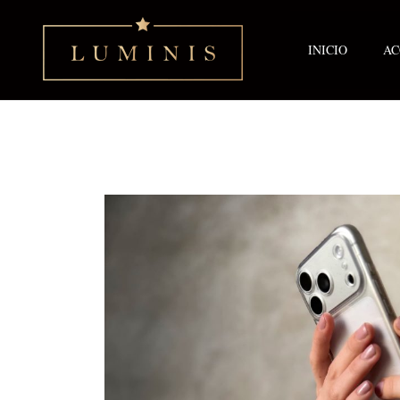
Ir
al
contenido
INICIO
AC