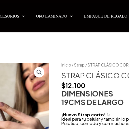
CESORIOS
ORO LAMINADO
EMPAQUE DE REGALO
STRAP
Inicio
/
Strap
/ STRAP CLÁSICO CO
CLÁSICO
CORTO
STRAP CLÁSICO 
BROCHE
DORADO
$
12.100
cantidad
DIMENSIONES
19CMS DE LARGO
¡Nuevo Strap corto!
✨
Ideal para tu celular y también l
Práctico, cómodo y con mucho est
.