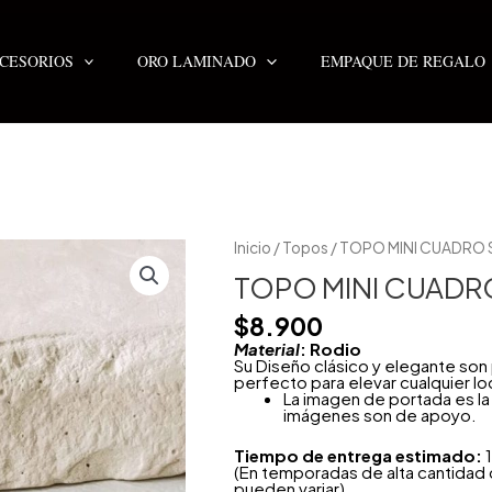
CESORIOS
ORO LAMINADO
EMPAQUE DE REGALO
Inicio
/
Topos
/ TOPO MINI CUADRO 
TOPO MINI CUADRO
$
8.900
Material
: Rodio
Su Diseño clásico y elegante so
perfecto para elevar cualquier lo
La imagen de portada es la 
imágenes son de apoyo.
Tiempo de entrega estimado:
1
(En temporadas de alta cantidad
pueden variar)