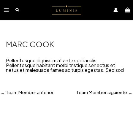
Ir
Navegación
Main
al
de
contenido
entradas
Menu
MARC COOK
Pellentesque dignissim at ante sed iaculis.
Pellentesque habitant morbi tristique senectus et
netus et malesuada fames ac turpis egestas. Sed sod
←
Team Member anterior
Team Member siguiente
→