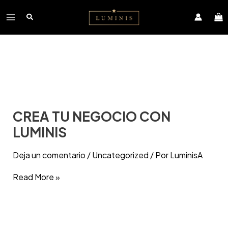
Ir
Main
al
contenido
Menu
Crea
CREA TU NEGOCIO CON
tu
negocio
LUMINIS
con
Luminis
Deja un comentario
/
Uncategorized
/ Por
LuminisA
Read More »