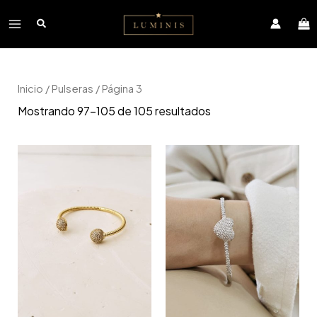
Ir
Main
al
contenido
Menu
Inicio
/
Pulseras
/ Página 3
Mostrando 97–105 de 105 resultados