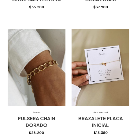
$
35.200
$
37.900
Pulseras
Amor y Amistad
PULSERA CHAIN
BRAZALETE PLACA
DORADO
INICIAL
$
28.200
$
13.350