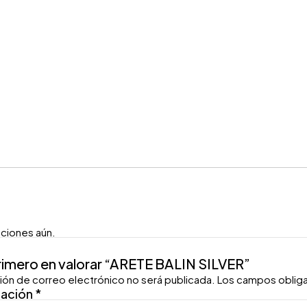
aciones aún.
primero en valorar “ARETE BALIN SILVER”
ión de correo electrónico no será publicada.
Los campos oblig
ración
*