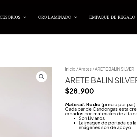
CESORIOS
ORO LAMINADO
EMPAQUE DE REGALO
ARETE
Inicio
/
Aretes
/ ARETE BALIN SILVER
BALIN
SILVER
ARETE BALIN SILVE
cantidad
$
28.900
Material
: Rodio
(precio por par)
Cada par de Candongas esta crea
creados con materiales de alta ca
Son Livianos
La imagen de portada es la 
imágenes son de apoyo.