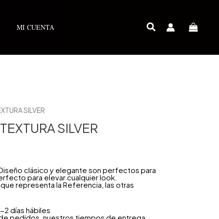
MI CUENTA
EXTURA SILVER
 TEXTURA SILVER
 Diseño clásico y elegante son perfectos para
fecto para elevar cualquier look.
que representa la Referencia, las otras
-2 días hábiles
 de pedidos, nuestros tiempos de entrega