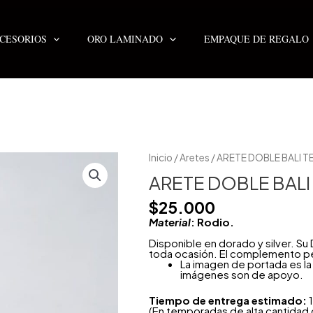
CESORIOS
ORO LAMINADO
EMPAQUE DE REGALO
ARETE
Inicio
/
Aretes
/ ARETE DOBLE BALI T
DOBLE
BALI
ARETE DOBLE BALI
TEXTURA
SILVER
$
25.000
cantidad
Material
: Rodio.
Disponible en dorado y silver. Su
toda ocasión. El complemento per
La imagen de portada es la 
imágenes son de apoyo.
Tiempo de entrega estimado:
1
(En temporadas de alta cantidad