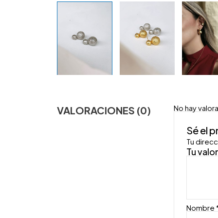
No hay valor
VALORACIONES (0)
Sé el 
Tu direcc
Tu valo
Nombre