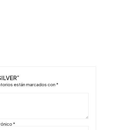
SILVER”
atorios están marcados con
*
rónico
*