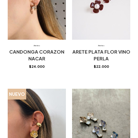
Aretes
Aretes
CANDONGA CORAZON
ARETE PLATA FLOR VINO
NACAR
PERLA
$
24.000
$
22.000
NUEVO