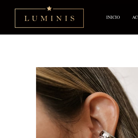
Ir
al
contenido
INICIO
AC