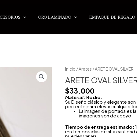
CESORIOS
ORO LAMINADO
EMPAQUE DE REGALO
ARETE
Inicio
/
Aretes
/ ARETE OVAL SILVER
OVAL
SILVER
ARETE OVAL SILVE
cantidad
$
33.000
Material
: Rodio.
Su Diseño clásico y elegante so
perfecto para elevar cualquier lo
La imagen de portada es la 
imágenes son de apoyo.
Tiempo de entrega estimado:
1
(En temporadas de alta cantidad
pueden variar)