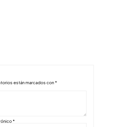
atorios están marcados con
*
rónico
*