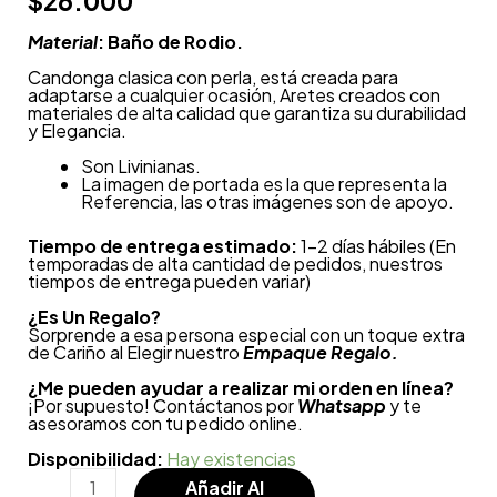
$
26.000
Material
: Baño de Rodio.
Candonga clasica con perla, está creada para
adaptarse a cualquier ocasión, Aretes creados con
materiales de alta calidad que garantiza su durabilidad
y Elegancia.
Son Livinianas.
La imagen de portada es la que representa la
Referencia, las otras imágenes son de apoyo.
Tiempo de entrega estimado:
1-2 días hábiles (En
temporadas de alta cantidad de pedidos, nuestros
tiempos de entrega pueden variar)
¿
Es Un Regalo?
Sorprende a esa persona especial con un toque extra
de Cariño al Elegir nuestro
Empaque Regalo.
¿Me pueden ayudar a realizar mi orden en línea?
¡Por supuesto! Contáctanos por
Whatsapp
y te
asesoramos con tu pedido online.
Disponibilidad:
Hay existencias
Añadir Al