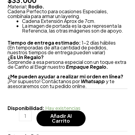
$
33.000
Material
: Rodio.
Cadena Perfecto para ocasiones Especiales,
combínala para armar un layering.
Cadena Extensión Aprox de 7cm.
La imagen de portada es la que representa la
Referencia, las otras imágenes son de apoyo.
Tiempo de entrega estimado:
1-2 días hábiles
(En temporadas de alta cantidad de pedidos,
nuestros tiempos de entrega pueden variar)
¿
Es Un Regalo?
Sorprende a esa persona especial con un toque extra
de Cariño al Elegir nuestro
Empaque Regalo.
¿Me pueden ayudar a realizar mi orden en línea?
¡Por supuesto! Contáctanos por
Whatsapp
y te
asesoraremos con tu pedido online.
Disponibilidad:
Hay existencias
Añadir Al
Carrito