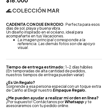
$
18.000
🌊
COLECCIÓN MAR
CADENITA CON DIJE EN RODIO
. Perfecta para esos
días de sol, playa y buena vibra.
Un diseño inspirado en el océano, ideal para
acompañarte en tus Vacaciones.
La imagen principal corresponde a la
referencia. Las demás fotos son de apoyo
visual.
Tiempo de entrega estimado:
1-2 días hábiles
(En temporadas de alta cantidad de pedidos,
nuestros tiempos de entrega pueden variar)
¿
Es Un Regalo?
Sorprende a esa persona especial con un toque extra
de Cariño al Elegir nuestro
Empaque Regalo.
¿Me pueden ayudar a realizar mi orden en línea?
¡Por supuesto! Contáctanos por
Whatsapp
y te
asesoraremos con tu pedido online.