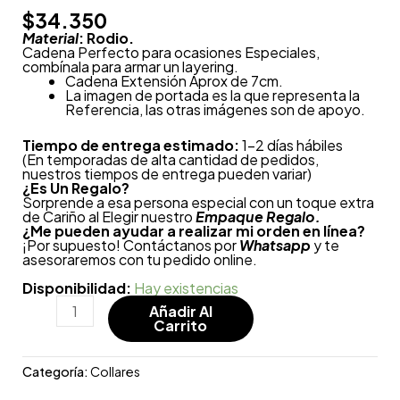
$
34.350
Material
: Rodio.
Cadena Perfecto para ocasiones Especiales,
combínala para armar un layering.
Cadena Extensión Aprox de 7cm.
La imagen de portada es la que representa la
Referencia, las otras imágenes son de apoyo.
Tiempo de entrega estimado:
1-2 días hábiles
(En temporadas de alta cantidad de pedidos,
nuestros tiempos de entrega pueden variar)
¿
Es Un Regalo?
Sorprende a esa persona especial con un toque extra
de Cariño al Elegir nuestro
Empaque Regalo.
¿Me pueden ayudar a realizar mi orden en línea?
¡Por supuesto! Contáctanos por
Whatsapp
y te
asesoraremos con tu pedido online.
Disponibilidad:
Hay existencias
Añadir Al
Carrito
Categoría:
Collares