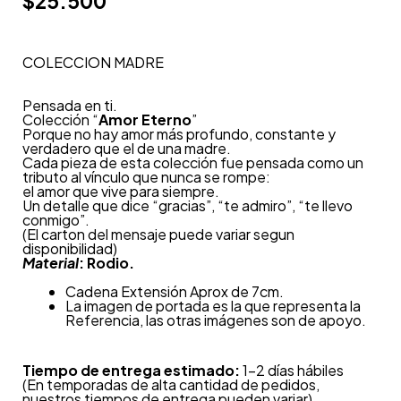
$
25.500
COLECCION MADRE
Pensada en ti.
Colección “
Amor Eterno
”
Porque no hay amor más profundo, constante y
verdadero que el de una madre.
Cada pieza de esta colección fue pensada como un
tributo al vínculo que nunca se rompe:
el amor que vive para siempre.
Un detalle que dice “gracias”, “te admiro”, “te llevo
conmigo”.
(El carton del mensaje puede variar segun
disponibilidad)
Material
: Rodio.
Cadena Extensión Aprox de 7cm.
La imagen de portada es la que representa la
Referencia, las otras imágenes son de apoyo.
Tiempo de entrega estimado:
1-2 días hábiles
(En temporadas de alta cantidad de pedidos,
nuestros tiempos de entrega pueden variar)