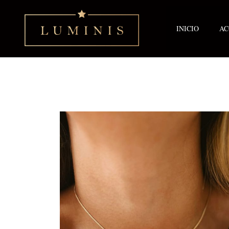
Ir
al
contenido
INICIO
AC