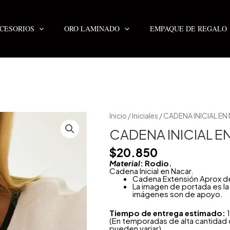
CESORIOS
ORO LAMINADO
EMPAQUE DE REGALO
CADENA
Inicio
/
Iniciales
/ CADENA INICIAL E
INICIAL
EN
CADENA INICIAL E
NACAR
cantidad
$
20.850
Material
: Rodio.
Cadena Inicial en Nacar.
Cadena Extensión Aprox d
La imagen de portada es la 
imágenes son de apoyo.
Tiempo de entrega estimado:
1
(En temporadas de alta cantidad
pueden variar)