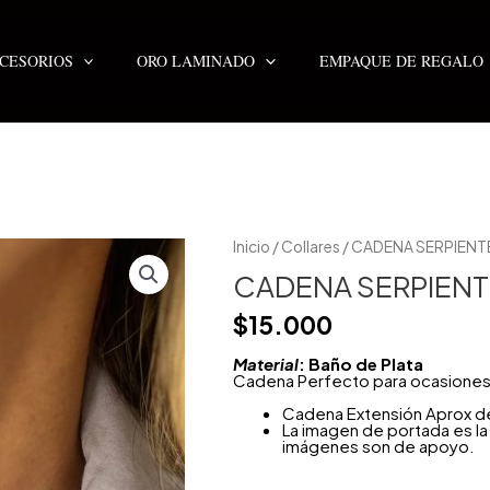
CESORIOS
ORO LAMINADO
EMPAQUE DE REGALO
Inicio
/
Collares
/ CADENA SERPIENT
CADENA SERPIENT
$
15.000
Material
: Baño de Plata
Cadena Perfecto para ocasiones E
Cadena Extensión Aprox d
La imagen de portada es la 
imágenes son de apoyo.