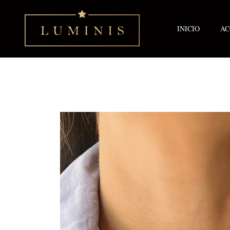
Ir
al
contenido
INICIO
AC