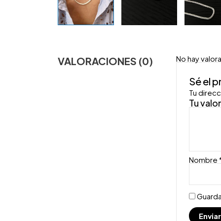
No hay valor
VALORACIONES (0)
Sé el 
Tu direcc
Tu valo
Nombre
Guarda