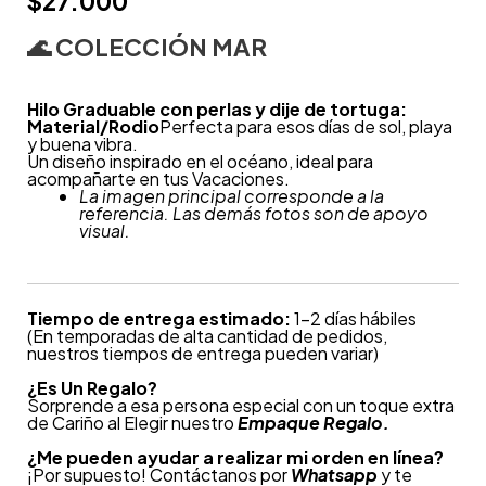
$
27.000
🌊
COLECCIÓN MAR
Hilo Graduable con perlas y dije de tortuga:
Material/Rodio
Perfecta para esos días de sol, playa
y buena vibra.
Un diseño inspirado en el océano, ideal para
acompañarte en tus Vacaciones.
La imagen principal corresponde a la
referencia. Las demás fotos son de apoyo
visual.
Tiempo de entrega estimado:
1-2 días hábiles
(En temporadas de alta cantidad de pedidos,
nuestros tiempos de entrega pueden variar)
¿
Es Un Regalo?
Sorprende a esa persona especial con un toque extra
de Cariño al Elegir nuestro
Empaque Regalo.
¿Me pueden ayudar a realizar mi orden en línea?
¡Por supuesto! Contáctanos por
Whatsapp
y te