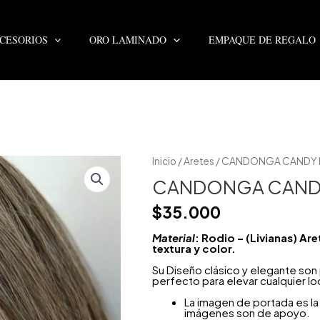
CESORIOS
ORO LAMINADO
EMPAQUE DE REGALO
CANDONGA
Inicio
/
Aretes
/ CANDONGA CANDY
CANDY
DORADA
CANDONGA CAND
cantidad
$
35.000
Material
: Rodio – (Livianas) A
textura y color.
Su Diseño clásico y elegante so
perfecto para elevar cualquier lo
La imagen de portada es la 
imágenes son de apoyo.