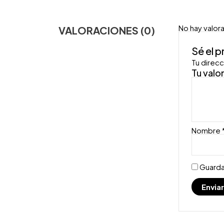
No hay valor
VALORACIONES (0)
Sé el 
Tu direcc
Tu valo
Nombre
Guarda