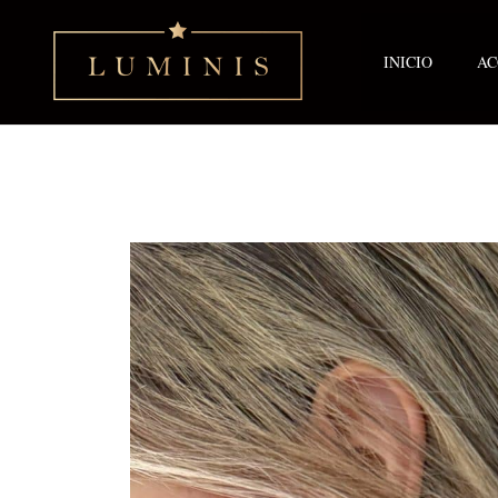
Ir
al
contenido
INICIO
AC