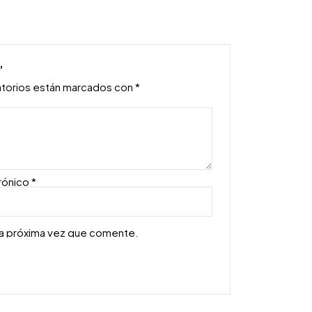
”
atorios están marcados con
*
rónico
*
la próxima vez que comente.