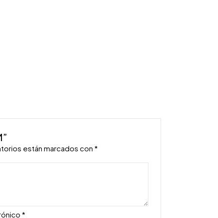
M”
atorios están marcados con
*
rónico
*