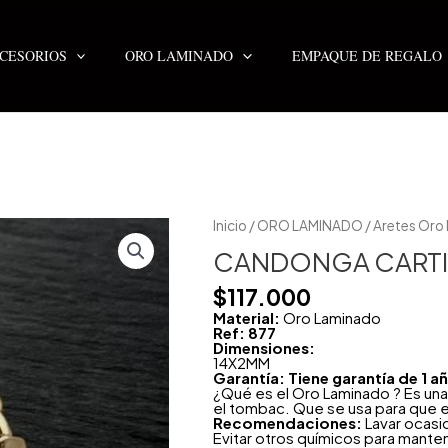
CESORIOS
ORO LAMINADO
EMPAQUE DE REGALO
CANDONGA
Inicio
/
ORO LAMINADO
/
Aretes Oro
CARTIER
14X2MM
CANDONGA CARTI
cantidad
$
117.000
Material:
Oro Laminado
Ref: 877
Dimensiones:
14X2MM
Garantía: Tiene garantía de 1 
¿Qué es el Oro Laminado ? Es una
el tombac. Que se usa para que e
Recomendaciones:
Lavar ocasi
Evitar otros químicos para mante