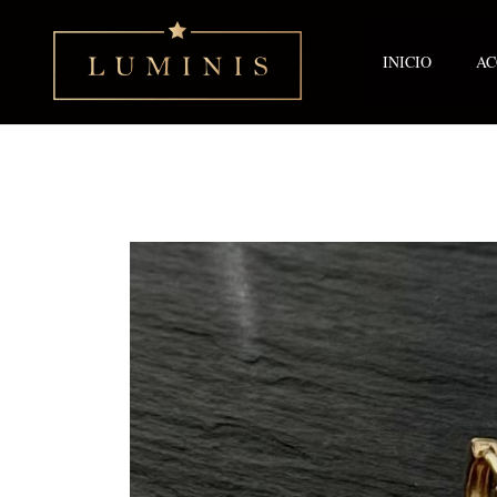
Ir
al
contenido
INICIO
AC