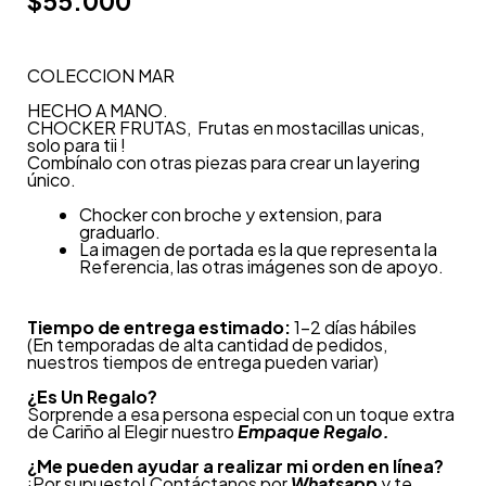
$
55.000
COLECCION MAR
HECHO A MANO.
CHOCKER FRUTAS, Frutas en mostacillas unicas,
solo para tii !
Combínalo con otras piezas para crear un layering
único.
Chocker con broche y extension, para
graduarlo.
La imagen de portada es la que representa la
Referencia, las otras imágenes son de apoyo.
Tiempo de entrega estimado:
1-2 días hábiles
(En temporadas de alta cantidad de pedidos,
nuestros tiempos de entrega pueden variar)
¿
Es Un Regalo?
Sorprende a esa persona especial con un toque extra
de Cariño al Elegir nuestro
Empaque Regalo.
¿Me pueden ayudar a realizar mi orden en línea?
¡Por supuesto! Contáctanos por
Whatsapp
y te