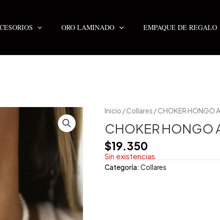
CESORIOS
ORO LAMINADO
EMPAQUE DE REGALO
Inicio
/
Collares
/ CHOKER HONGO 
CHOKER HONGO 
$
19.350
Sin existencias
Categoría:
Collares