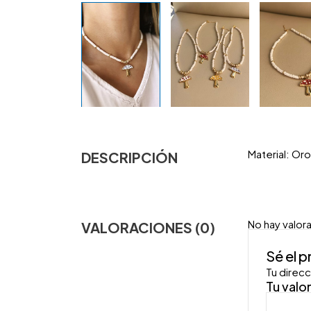
Material: Or
DESCRIPCIÓN
No hay valor
VALORACIONES (0)
Sé el 
Tu direcc
Tu valo