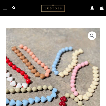
Ir
Main
al
contenido
Menu
COLLAR
ALMA
COLOMBIANA-
AMARILLO-
AZUL-
ROJO
cantidad