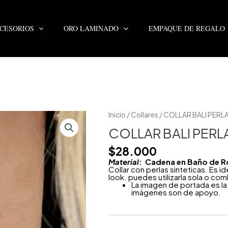
CESORIOS
ORO LAMINADO
EMPAQUE DE REGALO
COLLAR
Inicio
/
Collares
/ COLLAR BALI PERL
BALI
PERLAS
COLLAR BALI PERL
cantidad
$
28.000
Material
: Cadena en Baño de R
Collar con perlas sinteticas. Es i
look. puedes utilizarla sola o comb
La imagen de portada es la 
imágenes son de apoyo.