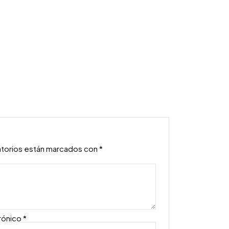
atorios están marcados con
*
rónico
*