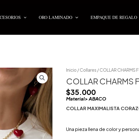
CESORIOS
ORO LAMINADO
EMPAQUE DE REGALO
COLLAR
Inicio
/
Collares
/ COLLAR CHARMS 
CHARMS
FULL
COLLAR CHARMS 
CORAZONES
cantidad
$
35.000
Material> ABACO
COLLAR MAXIMALISTA CORAZ
Una pieza llena de color y person