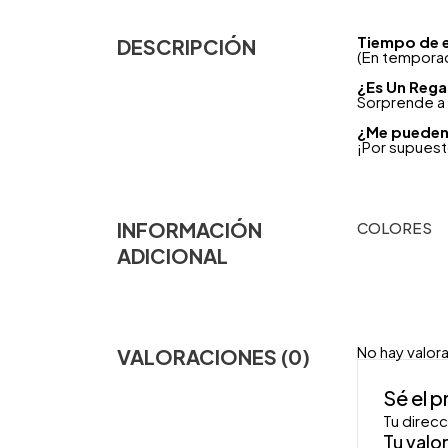
Tiempo de 
DESCRIPCIÓN
(En temporad
¿
Es Un Rega
Sorprende a 
¿Me pueden 
¡Por supues
INFORMACIÓN
COLORES
ADICIONAL
No hay valor
VALORACIONES (0)
Sé el 
Tu direcc
Tu valo