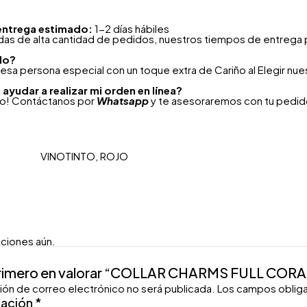
entrega estimado:
1-2 días hábiles
as de alta cantidad de pedidos, nuestros tiempos de entrega 
lo?
esa persona especial con un toque extra de Cariño al Elegir nu
ayudar a realizar mi orden en línea?
to! Contáctanos por
Whatsapp
y te asesoraremos con tu pedido
VINOTINTO, ROJO
aciones aún.
primero en valorar “COLLAR CHARMS FULL CO
ión de correo electrónico no será publicada.
Los campos oblig
ración
*