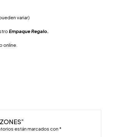
pueden variar)
estro
Empaque Regalo.
 online.
RAZONES”
atorios están marcados con
*