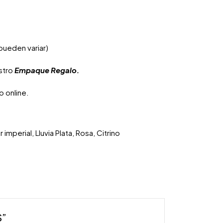
pueden variar)
estro
Empaque Regalo.
 online.
mperial, Lluvia Plata, Rosa, Citrino
S”