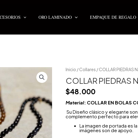
CESORIOS
ORO LAMINADO
EMPAQUE DE REGALO
COLLAR
Inicio
/
Collares
/ COLLAR PIEDRAS 
PIEDRAS
NATURALES
COLLAR PIEDRAS 
cantidad
$
48.000
Material
: COLLAR EN BOLAS 
Su Diseño clásico y elegante son
complemento perfecto para eleva
La imagen de portada es la 
imágenes son de apoyo.