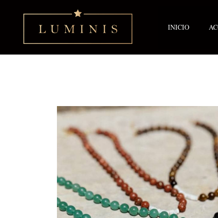
Ir
al
contenido
INICIO
AC