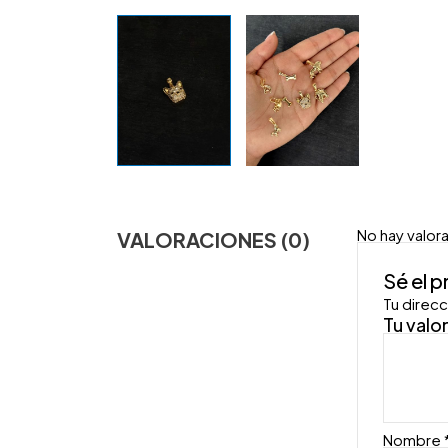
No hay valor
VALORACIONES (0)
Sé el 
Tu direcc
Tu valo
Nombre