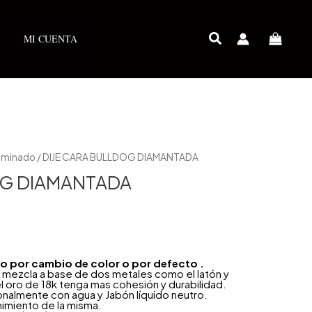
MI CUENTA
Laminado
/ DIJE CARA BULLDOG DIAMANTADA
OG DIAMANTADA
año por cambio de color o por defecto .
 mezcla a base de dos metales como el latón y
l oro de 18k tenga mas cohesión y durabilidad.
onalmente con agua y Jabón líquido neutro.
nimiento de la misma.