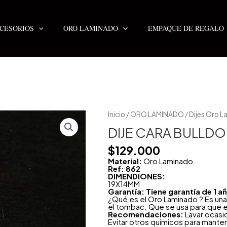
CESORIOS
ORO LAMINADO
EMPAQUE DE REGALO
DIJE
Inicio
/
ORO LAMINADO
/
Dijes Oro 
CARA
BULLDOG
DIJE CARA BULLD
DIAMANTADA
cantidad
$
129.000
Material:
Oro Laminado
Ref: 862
DIMENDIONES:
19X14MM
Garantía: Tiene garantía de 1 
¿Qué es el Oro Laminado ? Es una
el tombac. Que se usa para que e
Recomendaciones:
Lavar ocasi
Evitar otros químicos para mante