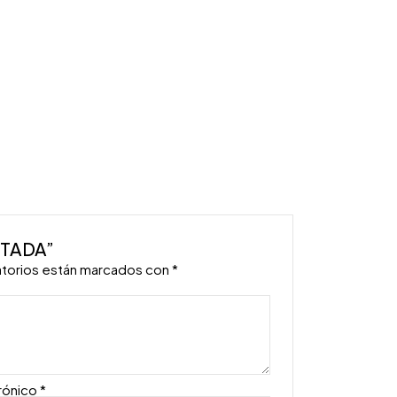
NTADA”
atorios están marcados con
*
rónico
*