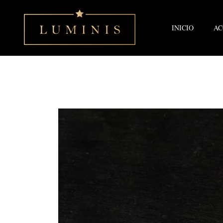
Ir
al
contenido
INICIO
AC