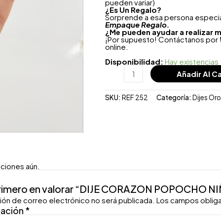
pueden variar)
¿
Es Un Regalo?
Sorprende a esa persona especial
Empaque Regalo.
¿Me pueden ayudar a realizar m
¡Por supuesto! Contáctanos por
online.
Disponibilidad:
Hay existencias
Añadir Al Ca
SKU:
REF 252
Categoría:
Dijes Or
aciones aún.
primero en valorar “DIJE CORAZON POPOCHO N
ión de correo electrónico no será publicada.
Los campos oblig
ración
*