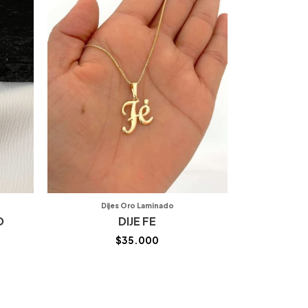
Dijes Oro Laminado
O
DIJE FE
$
35.000