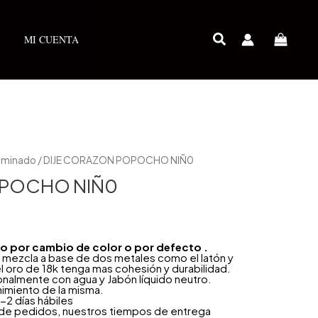
MI CUENTA
Laminado
/ DIJE CORAZON POPOCHO NIÑ0
OPOCHO NIÑ0
año por cambio de color o por defecto .
 mezcla a base de dos metales como el latón y
l oro de 18k tenga mas cohesión y durabilidad.
onalmente con agua y Jabón líquido neutro.
nimiento de la misma.
-2 días hábiles
 de pedidos, nuestros tiempos de entrega