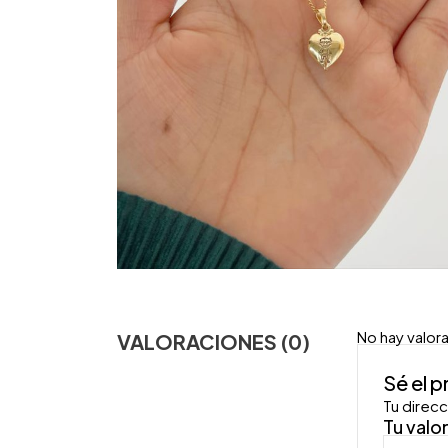
No hay valor
VALORACIONES (0)
Sé el 
Tu direcc
Tu valo