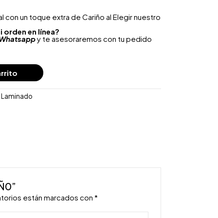
 con un toque extra de Cariño al Elegir nuestro
i orden en línea?
Whatsapp
y te asesoraremos con tu pedido
rrito
o Laminado
IÑ0”
atorios están marcados con
*