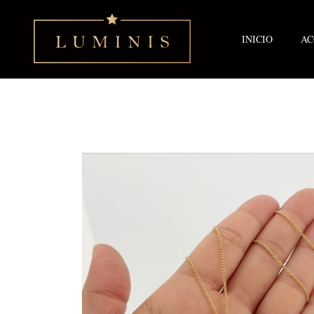
Ir
al
contenido
INICIO
AC