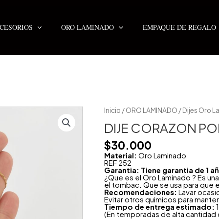
CESORIOS
ORO LAMINADO
EMPAQUE DE REGALO
DIJE
Inicio
/
ORO LAMINADO
/
Dijes Oro 
CORAZON
POPOCHO
DIJE CORAZON P
NIÑ0
cantidad
$
30.000
Material:
Oro Laminado
REF 252
Garantia: Tiene garantia de 1 
¿Que es el Oro Laminado ? Es una
el tombac. Que se usa para que e
Recomendaciones:
Lavar ocasi
Evitar otros quimicos para mante
Tiempo de entrega estimado:
1
(En temporadas de alta cantidad