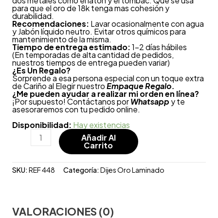
dos metales como el latón y el tombac. Que se usa
para que el oro de 18k tenga mas cohesión y
durabilidad.
Recomendaciones:
Lavar ocasionalmente con agua
y Jabón líquido neutro. Evitar otros químicos para
mantenimiento de la misma.
Tiempo de entrega estimado:
1-2 días hábiles
(En temporadas de alta cantidad de pedidos,
nuestros tiempos de entrega pueden variar)
¿
Es Un Regalo?
Sorprende a esa persona especial con un toque extra
de Cariño al Elegir nuestro
Empaque Regalo.
¿Me pueden ayudar a realizar mi orden en línea?
¡Por supuesto! Contáctanos por
Whatsapp
y te
asesoraremos con tu pedido online.
Disponibilidad:
Hay existencias
Añadir Al
Carrito
SKU:
REF 448
Categoría:
Dijes Oro Laminado
VALORACIONES (0)