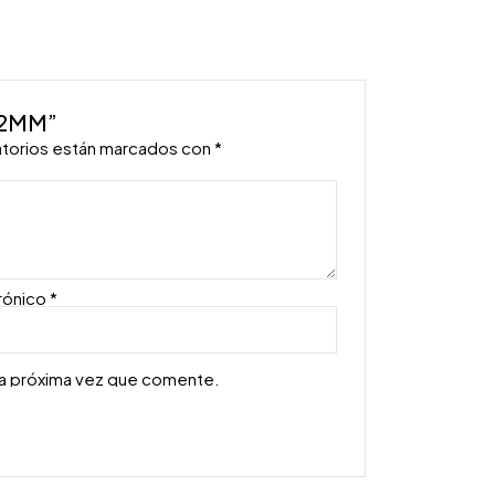
 22MM”
atorios están marcados con
*
rónico
*
la próxima vez que comente.