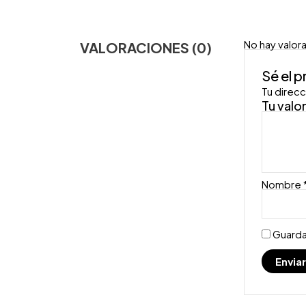
No hay valor
VALORACIONES (0)
Sé el 
Tu direcc
Tu valo
Nombre
Guarda