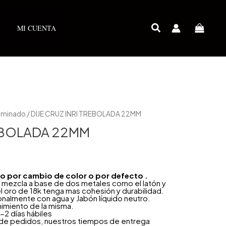
MI CUENTA
Laminado
/ DIJE CRUZ INRI TREBOLADA 22MM
REBOLADA 22MM
año por cambio de color o por defecto .
 mezcla a base de dos metales como el latón y
l oro de 18k tenga mas cohesión y durabilidad.
onalmente con agua y Jabón líquido neutro.
nimiento de la misma.
-2 días hábiles
 de pedidos, nuestros tiempos de entrega