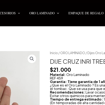
CESORIOS
ORO LAMINADO
EMPAQUE DE REGALO
DIJE
Inicio
/
ORO LAMINADO
/
Dijes Oro 
CRUZ
INRI
DIJE CRUZ INRI T
TREBOLADA
22MM
$
21.000
cantidad
Material:
Oro Laminado
REF 459
Garantia: Tiene garantia de 1 
¿Que es el Oro Laminado ? Es una
el tombac. Que se usa para que e
Recomendaciones:
Lavar ocasi
Evitar otros quimicos para mante
Tiempo de entrega estimado:
1
(En temporadas de alta cantidad