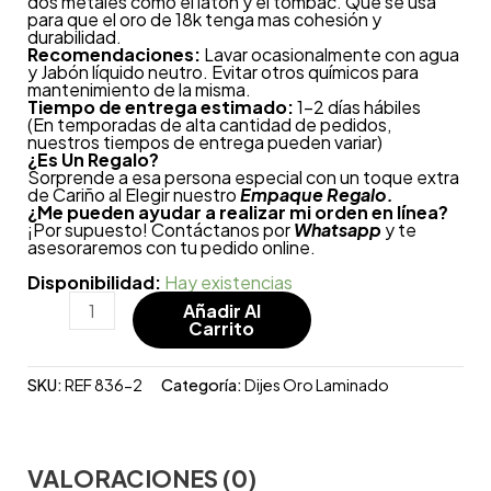
dos metales como el latón y el tombac. Que se usa
para que el oro de 18k tenga mas cohesión y
durabilidad.
Recomendaciones:
Lavar ocasionalmente con agua
y Jabón líquido neutro. Evitar otros químicos para
mantenimiento de la misma.
Tiempo de entrega estimado:
1-2 días hábiles
(En temporadas de alta cantidad de pedidos,
nuestros tiempos de entrega pueden variar)
¿
Es Un Regalo?
Sorprende a esa persona especial con un toque extra
de Cariño al Elegir nuestro
Empaque Regalo.
¿Me pueden ayudar a realizar mi orden en línea?
¡Por supuesto! Contáctanos por
Whatsapp
y te
asesoraremos con tu pedido online.
Disponibilidad:
Hay existencias
Añadir Al
Carrito
SKU:
REF 836-2
Categoría:
Dijes Oro Laminado
VALORACIONES (0)