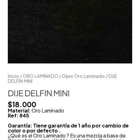
Inicio
/
ORO LAMINADO
/
Dijes Oro Laminado
/ DIJE
DELFIN MINI
DIJE DELFIN MINI
$
18.000
Material:
Oro Laminado
Ref: 845
Garantía: Tiene garantía de 1 año por cambio de
color o por defecto .
¿Qué es el Oro Laminado ? Es una mezcla a base de