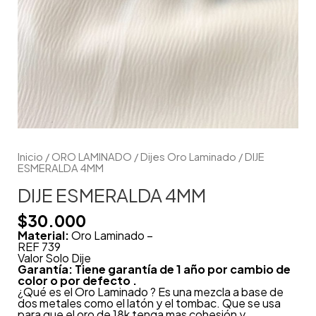
Inicio
/
ORO LAMINADO
/
Dijes Oro Laminado
/ DIJE
ESMERALDA 4MM
DIJE ESMERALDA 4MM
$
30.000
Material:
Oro Laminado –
REF 739
Valor Solo Dije
Garantía: Tiene garantía de 1 año por cambio de
color o por defecto .
¿Qué es el Oro Laminado ? Es una mezcla a base de
dos metales como el latón y el tombac. Que se usa
para que el oro de 18k tenga mas cohesión y