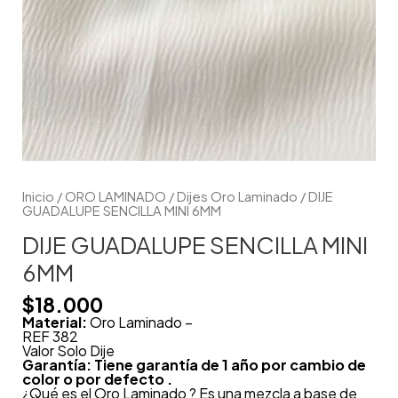
Inicio
/
ORO LAMINADO
/
Dijes Oro Laminado
/ DIJE
GUADALUPE SENCILLA MINI 6MM
DIJE GUADALUPE SENCILLA MINI
6MM
$
18.000
Material:
Oro Laminado –
REF 382
Valor Solo Dije
Garantía: Tiene garantía de 1 año por cambio de
color o por defecto .
¿Qué es el Oro Laminado ? Es una mezcla a base de