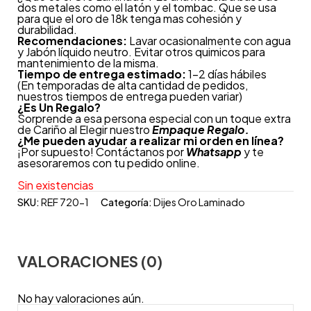
dos metales como el latón y el tombac. Que se usa
para que el oro de 18k tenga mas cohesión y
durabilidad.
Recomendaciones:
Lavar ocasionalmente con agua
y Jabón líquido neutro. Evitar otros quimicos para
mantenimiento de la misma.
Tiempo de entrega estimado:
1-2 días hábiles
(En temporadas de alta cantidad de pedidos,
nuestros tiempos de entrega pueden variar)
¿
Es Un Regalo?
Sorprende a esa persona especial con un toque extra
de Cariño al Elegir nuestro
Empaque Regalo.
¿Me pueden ayudar a realizar mi orden en línea?
¡Por supuesto! Contáctanos por
Whatsapp
y te
asesoraremos con tu pedido online.
Sin existencias
SKU:
REF 720-1
Categoría:
Dijes Oro Laminado
VALORACIONES (0)
No hay valoraciones aún.