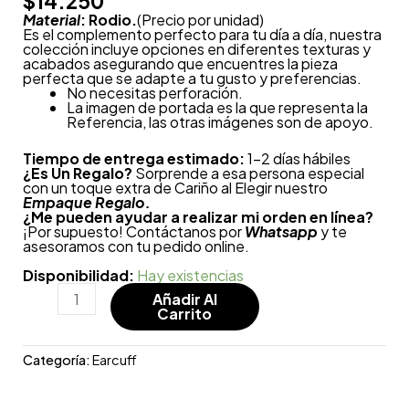
$
14.250
Material
: Rodio.
(Precio por unidad)
Es el complemento perfecto para tu día a día, nuestra
colección incluye opciones en diferentes texturas y
acabados asegurando que encuentres la pieza
perfecta que se adapte a tu gusto y preferencias.
No necesitas perforación.
La imagen de portada es la que representa la
Referencia, las otras imágenes son de apoyo.
Tiempo de entrega estimado:
1-2 días hábiles
¿
Es Un Regalo?
Sorprende a esa persona especial
con un toque extra de Cariño al Elegir nuestro
Empaque Regalo.
¿Me pueden ayudar a realizar mi orden en línea?
¡Por supuesto! Contáctanos por
Whatsapp
y te
asesoramos con tu pedido online.
Disponibilidad:
Hay existencias
Añadir Al
Carrito
Categoría:
Earcuff