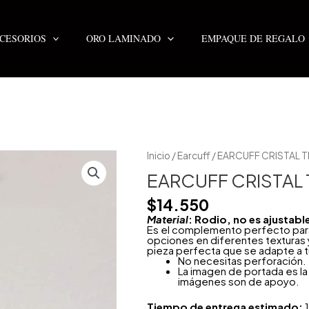
CESORIOS
ORO LAMINADO
EMPAQUE DE REGALO
Inicio
/
Earcuff
/ EARCUFF CRISTAL 
EARCUFF CRISTAL
$
14.550
Material
: Rodio, no es ajustabl
Es el complemento perfecto para t
opciones en diferentes texturas
pieza perfecta que se adapte a t
No necesitas perforación.
La imagen de portada es la 
imágenes son de apoyo.
Tiempo de entrega estimado:
1