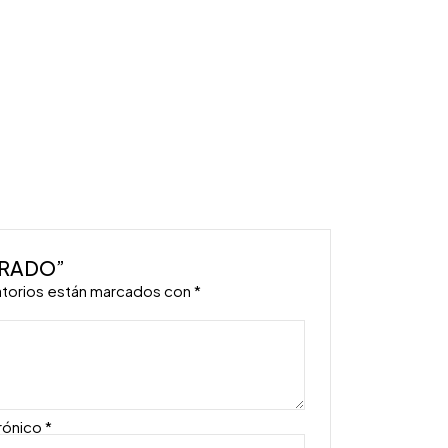
DORADO”
atorios están marcados con
*
rónico
*