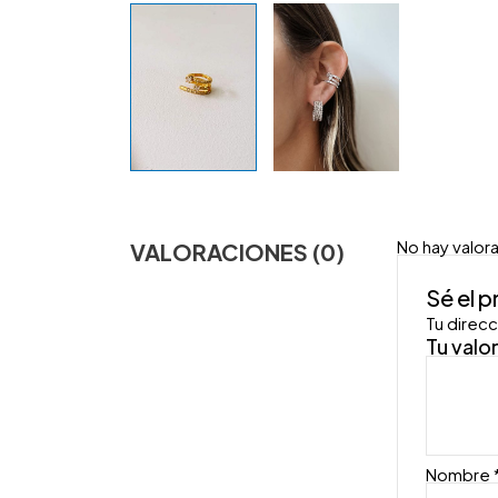
No hay valor
VALORACIONES (0)
Sé el 
Tu direcc
Tu valo
Nombre