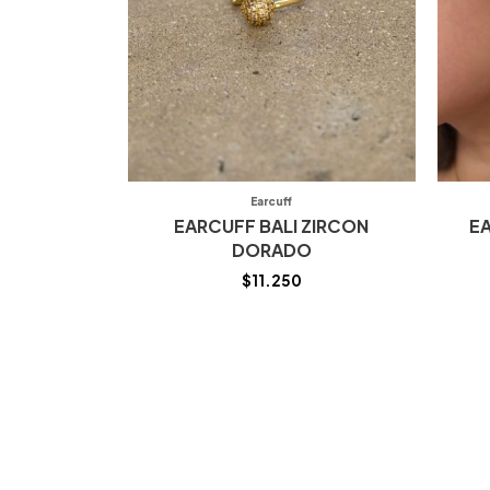
Earcuff
EARCUFF BALI ZIRCON
E
DORADO
$
11.250